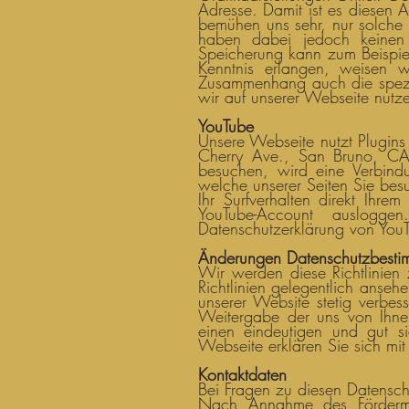
Adresse. Damit ist es diesen 
bemühen uns sehr, nur solche D
haben dabei jedoch keinen E
Speicherung kann zum Beispiel
Kenntnis erlangen, weisen w
Zusammenhang auch die speziel
wir auf unserer Webseite nutze
YouTube
Unsere Webseite nutzt Plugins
Cherry Ave., San Bruno, CA
besuchen, wird eine Verbindu
welche unserer Seiten Sie bes
Ihr Surfverhalten direkt Ihre
YouTube-Account auslogg
Datenschutzerklärung von You
Änderungen Datenschutzbest
Wir werden diese Richtlinien z
Richtlinien gelegentlich anse
unserer Website stetig verbe
Weitergabe der uns von Ihne
einen eindeutigen und gut 
Webseite erklären Sie sich mi
Kontaktdaten
Bei Fragen zu diesen Datensc
Nach Annahme des Fördermit