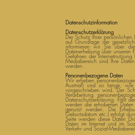
Datenschutzinformation
Datenschutzerklärung
Der Schutz Ihrer persönlichen
auf Grundlage der gesetzlic
informieren wir Sie über d
Datenerhebung über unseren Fö
Gefahren der Internetnutzung 
Mediabereich sind Ihre Daten
werden.
Personenbezogene Daten
Wir erheben personenbezogen
Ausmaß und so lange, wie 
vorgeschrieben wird. Der Sch
Verarbeitung personenbezog
Datenschutzerklärung. Fällt d
werden die erhobenen Daten 
genutzt werden. Die Erhebu
Geburtsdatum etc.) erfolgt durc
Seite werden diese Daten Drit
Daten im Internet und im Soz
Verkehr und Sozial-Mediaberei