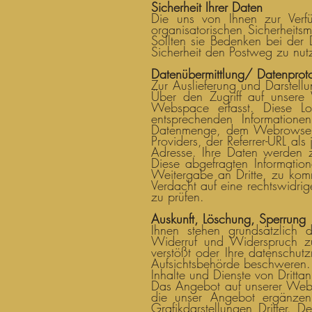
Sicherheit Ihrer Daten
Die uns von Ihnen zur Verfü
organisatorischen Sicherheitsm
Sollten sie Bedenken bei der 
Sicherheit den Postweg zu nutz
Datenübermittlung/ Datenproto
Zur Auslieferung und Darstellu
Über den Zugriff auf unsere
Webspace erfasst. Diese Lo
entsprechenden Informatio
Datenmenge, dem Webrowser u
Providers, der Referrer-URL al
Adresse. Ihre Daten werden zu
Diese abgefragten Information
Weitergabe an Dritte, zu komme
Verdacht auf eine rechtswidri
zu prüfen.
Auskunft, Löschung, Sperrung
Ihnen stehen grundsätzlich d
Widerruf und Widerspruch z
verstößt oder Ihre datenschut
Aufsichtsbehörde beschweren. 
Inhalte und Dienste von Drittan
Das Angebot auf unserer Webse
die unser Angebot ergänzen
Grafikdarstellungen Dritter. De