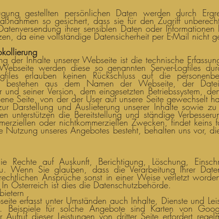
gung gestellten persönlichen Daten werden durch Ergre
aßnahmen so gesichert, dass sie für den Zugriff unberechti
Datenversendung ihrer sensiblen Daten oder Informationen
en, da eine vollständige Datensicherheit per E-Mail nicht 
kollierung
ng der Inhalte unserer Webseite ist die technische Erfassun
 Webseite werden diese so genannten Server-Logfiles du
gfiles erlauben keinen Rückschluss auf die personen
nen bestehen aus dem Namen der Webseite, der Date
nd seiner Version, dem eingesetzten Betriebssystem, dem
s jene Seite, von der der User auf unsere Seite gewechselt h
r Darstellung und Auslieferung unserer Inhalte sowie zu s
en unterstützen die Bereitstellung und ständige Verbesse
rziellen oder nichtkommerziellen Zwecken, findet keins fal
ge Nutzung unseres Angebotes besteht, behalten uns vor, d
ie Rechte auf Auskunft, Berichtigung, Löschung, Einschr
u. Wenn Sie glauben, dass die Verarbeitung Ihrer Date
zrechtlichen Ansprüche sonst in einer Weise verletzt worde
In Österreich ist dies die Datenschutzbehörde.
bietern
ite erfasst unter Umständen auch Inhalte, Dienste und Le
. Beispiele für solche Angebote sind Karten von Goog
r Aufruf dieser Leistungen von dritter Seite erfordert regel