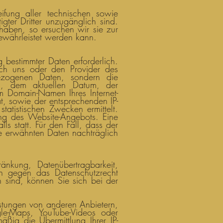
ifung aller technischen sowie
gter Dritter unzugänglich sind.
 haben, so ersuchen wir sie zur
gewährleistet werden kann.
g bestimmter Daten erforderlich.
rch uns oder den Provider des
bezogenen Daten, sondern die
i, dem aktuellen Datum, der
 Domain-Namen Ihres Internet-
at, sowie der entsprechenden IP-
tatistischen Zwecken ermittelt.
rung des Website-Angebots. Eine
ls statt. Für den Fall, dass der
ie erwähnten Daten nachträglich
änkung, Datenübertragbarkeit,
n gegen das Datenschutzrecht
n sind, können Sie sich bei der
istungen von anderen Anbietern,
le-Maps, YouTube-Videos oder
mäßig die Übermittlung Ihrer IP-