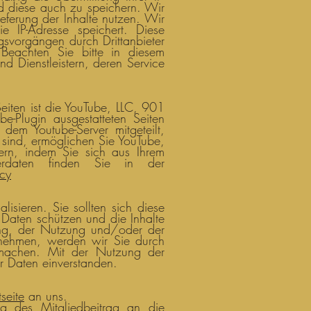
nd diese auch zu speichern. Wir
ieferung der Inhalte nutzen. Wir
e IP-Adresse speichert. Diese
gsvorgängen durch Drittanbieter
 Beachten Sie bitte in diesem
d Dienstleistern, deren Service
eiten ist die YouTube, LLC, 901
Plugin ausgestatteten Seiten
em Youtube-Server mitgeteilt,
 sind, ermöglichen Sie YouTube,
dern, indem Sie sich aus Ihrem
erdaten finden Sie in der
cy
isieren. Sie sollten sich diese
 Daten schützen und die Inhalte
ung, der Nutzung und/oder der
rnehmen, werden wir Sie durch
 machen. Mit der Nutzung der
r Daten einverstanden.
seite
an uns.
g des Mitgliedbeitrag an die