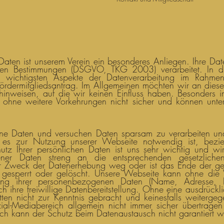
 Daten ist unserem Verein ein besonderes Anliegen. Ihre Da
hen Bestimmungen (DSGVO, TKG 2003) verarbeitet. In di
ie wichtigsten Aspekte der Datenverarbeitung im Rah
rdermitgliedsantrag. Im Allgemeinen möchten wir an dieser
hinweisen, auf die wir keinen Einfluss haben. Besonders i
 ohne weitere Vorkehrungen nicht sicher und können unter
e Daten und versuchen Daten sparsam zu verarbeiten un
es zur Nutzung unserer Webseite notwendig ist, bezi
utz Ihrer persönlichen Daten ist uns sehr wichtig und w
ener Daten streng an die entsprechenden gesetzliche
er Zweck der Datenerhebung weg oder ist das Ende der geset
gesperrt oder gelöscht. Unsere Webseite kann ohne die 
ng ihrer personenbezogenen Daten (Name, Adresse, E-
h ihre freiwillige Datenbereitstellung. Ohne eine ausdrückli
ten nicht zur Kenntnis gebracht und keinesfalls weiterge
ial-Mediabereich allgemein nicht immer sicher übertrage
ch kann der Schutz beim Datenaustausch nicht garantiert 