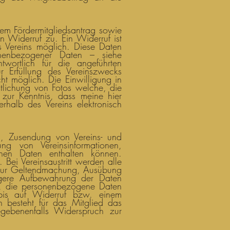
em Fördermitgliedsantrag sowie
 Widerruf zu. Ein Widerruf ist
s Vereins möglich. Diese Daten
onenbezogener Daten – siehe
wortlich für die angeführten
ur Erfüllung des Vereinszwecks
cht möglich. Die Einwilligung in
tlichung von Fotos welche, die
h zur Kenntnis, dass meine hier
rhalb des Vereins elektronisch
ng, Zusendung von Vereins- und
ung von Vereinsinformationen,
nen Daten enthalten können.
ei Vereinsaustritt werden alle
t zur Geltendmachung, Ausübung
ngere Aufbewahrung der Daten
gen, die personenbezogene Daten
 bis auf Widerruf bzw. einem
 besteht für das Mitglied das
egebenenfalls Widerspruch zur