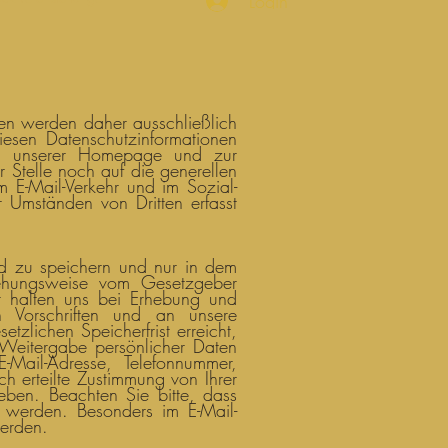
Login
ten werden daher ausschließlich
esen Datenschutzinformationen
men unserer Homepage und zur
 Stelle noch auf die generellen
m E-Mail-Verkehr und im Sozial-
 Umständen von Dritten erfasst
d zu speichern und nur in dem
ehungsweise vom Gesetzgeber
ir halten uns bei Erhebung und
n Vorschriften und an unsere
zlichen Speicherfrist erreicht,
Weitergabe persönlicher Daten
Mail-Adresse, Telefonnummer,
ch erteilte Zustimmung von Ihrer
geben. Beachten Sie bitte, dass
n werden. Besonders im E-Mail-
werden.