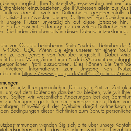
Anbietern möglich, Ihre Nutzer-IP-Adresse wahrzunehmen u
rittanbieter einzubeziehen, die IP-Adressen allein zur Ausl
influss darauf, welcher Drittanbieter gegebenenfalls di
 statistischen Zwecken dienen. Sollten wir von Speicherun
ir unsere Nutzer unverzüglich auf diese Tatsache hin.
len Datenschutzerklärungen zu einzelnen Drittanbietern un
n. Sie finden Sie ebenfalls in dieser Datenschutzerklärung.
 der von Google betriebenen Seite YouTube. Betreiber der S
 94066, USA. Wenn Sie eine unserer mit einem YouTube-
ng zu den Servern von YouTube hergestellt. Dabei wird d
ucht haben. Wenn Sie in Ihrem YouTube-Account eingeloggt
m persönlichen Profil zuzuordnen. Dies können Sie verhin
en. Weitere Informationen zum Umgang von Nutz
Tube unter
https://www.google.de/intl/de/policies/priva
immungen
um Schutz Ihrer persönlichen Daten von Zeit zu Zeit aktual
hen, um auf dem Laufenden darüber zu bleiben, wie wir Ihre
ssern. Sollten wir wesentliche Änderungen bei der Samml
n zur Verfügung gestellten personenbezogenen Daten vo
sichtbaren Hinweis auf der Website darauf aufmerksam
t den Bedingungen dieser Richtlinien zum Schutz persönliche
hutzbestimmungen wenden Sie sich bitte über unsere
Kontakt
gliedsantrags durch das Präsidium wird die Einzahlun