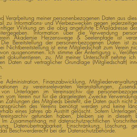
.
nd Verarbeitung meiner personenbezogenen Daten aus dies
il zu Informations- und Werbezwecken gegen jederzeitigen
ünftiger Wirkung an die obig angeführte E-Mailadresse de
itergegeben. Information über die Verwendung pers
Verein Akademie Herzenswege & Seelenpfade ist verant
n. Die Bereitstellung der personen-bezogenen Daten ist z
ei Nichtbereitstellung ist eine Mitgliedschaft zum Verein ni
avon ausgenommen. Ich stimme der Anfertigung u. Veröffen
rbeit dokumentieren, zu. Mit meiner Unterschrift nehme ic
 Daten auf vertraglicher Grundlage (Mitgliedschaft) inne
n.
:
he Administration, Finanzabwicklung, Mitgliederverwaltu
rmationen zu vereinsrelevanten Veranstaltungen, Zusend
 von Unterlagen im Vereinsarchiv die personenbezoge
 vom Verein nur für die dargelegten Zwecke Verwendung. B
 an Zahlungen des Mitglieds besteht, die Daten auch nich
tsansprüchen des Vereins benötigt werden und keine lä
nerhalb eines Jahres ab Austritt gelöscht. Sofern Unterla
Vereinsarchiv gefunden haben, bleiben sie in diesem
Im Zusammenhang mit datenschutzrechtlichen Vorschriften
igung, Datenübertragbarkeit, Einschränkung, Löschung, g
 das Beschwerderecht bei der Datenschutzbehörde.