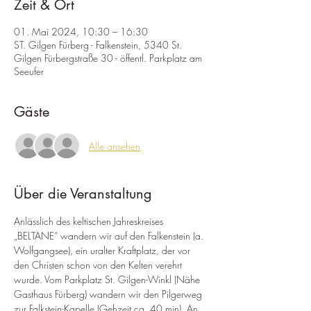
Zeit & Ort
01. Mai 2024, 10:30 – 16:30
ST. Gilgen Fürberg - Falkenstein, 5340 St.
Gilgen Fürbergstraße 30 - öffentl. Parkplatz am
Seeufer
Gäste
Alle ansehen
Über die Veranstaltung
Anlässlich des keltischen Jahreskreises 
„BELTANE“ wandern wir auf den Falkenstein (a. 
Wolfgangsee), ein uralter Kraftplatz, der vor 
den Christen schon von den Kelten verehrt 
wurde. Vom Parkplatz St. Gilgen-Winkl (Nähe 
Gasthaus Fürberg) wandern wir den Pilgerweg 
zur Falkstein-Kapelle (Gehzeit ca. 40 min). An 