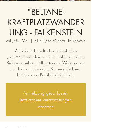
"BELTANE-
KRAFTPLATZWANDER
UNG - FALKENSTEIN
Mi., 01. Mai
  |  
ST. Gilgen Fürberg - Falkenstein
Anlässlich des keltischen Jahreskreises
„BELTANE“ wandern wir zum uralten keltischen
Kraftplatz auf den Falkenstein am Wolfgangsee
um dort hoch über dem See unser Beltane-
Fruchtbarkeits-Ritual durchzuführen.
Anmeldung geschlossen
Jetzt andere Veranstaltungen
ansehen