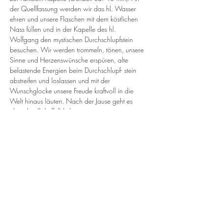
der Quellfassung werden wir das hl. Wasser 
ehren und unsere Flaschen mit dem köstlichen 
Nass füllen und in der Kapelle des hl. 
Wolfgang den mystischen Durchschlupfstein 
besuchen. Wir werden trommeln, tönen, unsere 
Sinne und Herzenswünsche erspüren, alte 
belastende Energien beim Durchschlupf- stein 
abstreifen und loslassen und mit der 
Wunschglocke unsere Freude kraftvoll in die 
Welt hinaus läuten. Nach der Jause geht es 
über den Scheffelblickweg an einem 
besonderen Ort, hoch über dem See, wo wir 
unser „Beltane-Fruchtbarkeits-Ritual“ feiern 
werden.
WANN: MITTWOCH 
01.05.2024
 - Treff: 
10:15 – Start Wanderung um 10:30
Treffpunkt: 
öffentlicher
Parkplatz am Seeufer in 
St. Gilgen-Winkl 
(ca. 200 m vor Gasthaus 
Fürberg entfernt – gebührenpflichtig!)
Weiterlesen >