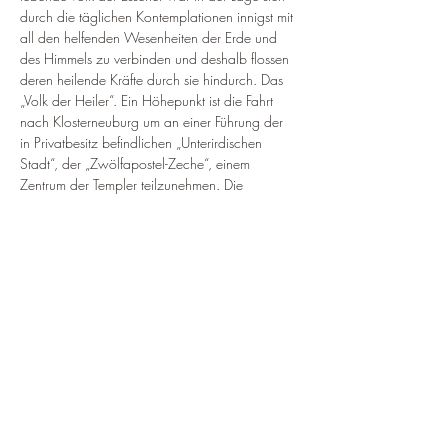
durch die täglichen Kontemplationen innigst mit 
all den helfenden Wesenheiten der Erde und 
des Himmels zu verbinden und deshalb flossen 
deren heilende Kräfte durch sie hindurch. Das 
„Volk der Heiler“. Ein Höhepunkt ist die Fahrt 
nach Klosterneuburg um an einer Führung der 
in Privatbesitz befindlichen „Unterirdischen 
Stadt“, der „Zwölfapostel-Zeche“, einem 
Zentrum der Templer teilzunehmen. Die 
Besichtigung von Artefakten aus der Römerzeit 
und weit darüber hinaus (25.000 Jahre vor 
Christus), welche hier bei Ausgrabungen 
gefunden wurden, vermitteln uns uraltes 
Wissen. Als krönender Abschluss in der 
Zwölfapostel-Zeche werden wir in der 
unterirdischen Ur-Christenkapelle eine Heilungs-
Meditation durchführen.
Weiterlesen >