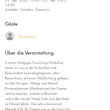
22. Sep. 2022, 13:00 – 25. Sep. 2022,
14:00
Scheibbs, Scheibbs, Österreich
Gäste
Alle ansehen
Über die Veranstaltung
In einem 4-tägigen Forschungs-Workshop 
lernen wir uns in der Einfachheit und 
Reduziertheit eines abgelegenen, alten 
Bauernhaus, auf einer Waldlichtung gelegen, 
mit den Morgen-, Mittag- und Abend-
Kontemplationen (Meditationen) der Essener 
vertraut machen, welche vollkommen 
verbunden mit der Mutter Erde und dem Vater 
im Himmel lebten. Das sehr schamanisch 
lebende Volk der Essener war in der Lage sich 