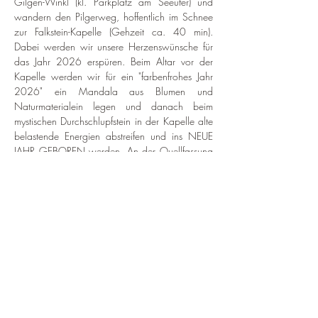
Gilgen-Winkl (kl. Parkplatz am Seeufer) und 
wandern den Pilgerweg, hoffentlich im Schnee 
zur Falkstein-Kapelle (Gehzeit ca. 40 min). 
Dabei werden wir unsere Herzenswünsche für 
das Jahr 2026 erspüren. Beim Altar vor der 
Kapelle werden wir für ein "farbenfrohes Jahr 
2026" ein Mandala aus Blumen und 
Naturmaterialein legen und danach beim 
mystischen Durchschlupfstein in der Kapelle alte 
belastende Energien abstreifen und ins NEUE 
JAHR GEBOREN werden. An der Quellfassung 
werden wir im Anschluss das heilige und 
reinigende Wasser für ein kraftvolles und klares 
neues Jahr in unsere Flaschen füllen und mit 
nach Hause nehmen.
WANN:  
SAMSTAG 03.01.2026
 - Treff: 
14:45 – Start Wanderung um 15:00  
Weiterlesen >