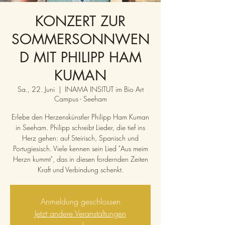
KONZERT ZUR
SOMMERSONNWEN
D MIT PHILIPP HAM
KUMAN
Sa., 22. Juni
  |  
INAMA INSITUT im Bio Art
Campus - Seeham
Erlebe den Herzenskünstler Philipp Ham Kuman
in Seeham. Philipp schreibt Lieder, die tief ins
Herz gehen: auf Steirisch, Spanisch und
Portugiesisch. Viele kennen sein Lied "Aus meim
Herzn kummt", das in diesen fordernden Zeiten
Kraft und Verbindung schenkt.
Anmeldung geschlossen
Jetzt andere Veranstaltungen