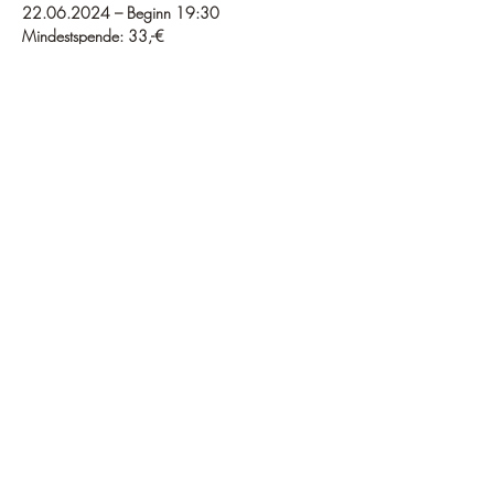
22.06.2024 – Beginn 19:30
Mindestspende: 33,-€
Wenn du tief im Herzen berührt werden 
möchtest, dann ist dieses Konzert genau das 
Richtige für dich!
Anmeldung bei Akademie Herzenswege & 
Seelenpfade
Weiterlesen >
ZVR-Zahl:
1292022949
Vereinssitz: Aug 31, 5163
Mattsee - Flachgau - Salzburg |
office@herzenswegeundseelenpfade.at
|
+43 (0)664
5030522
©2022 Akademie Herzenswege und Seelenpfade