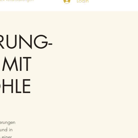
Login
RUNG-
 MIT
ÖHLE
derungen
und in
 einer