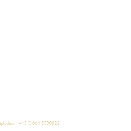
npfade.at
| +43 (0)664 5030522